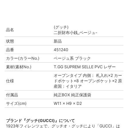
(グッチ)
品名
二折財布小銭_ベージュ-
状態
新品
品番
451240
カラー(カラーNo.)
ベージュ系 ブラック
素材(素材No.)
T.GG SUPREM SELLE PVC レザー
オープンタイプ 内側： 札入れ×2 カー
仕様
ドポケット×8 オープンポケット×2 原
産国：イタリア
付属品
純正BOX 純正保護袋
サイズ(cm)
W11 × H9 × D2
ブランド『グッチ(GUCCI)』について
1923年フィレンツェで、グッチオ・グッチにより「GUCCI」は