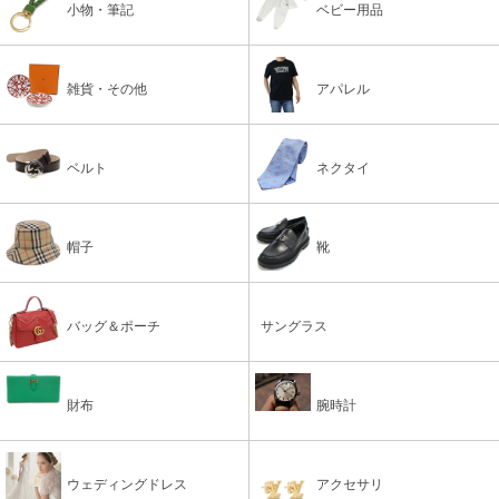
小物・筆記
ベビー用品
雑貨・その他
アパレル
ベルト
ネクタイ
帽子
靴
バッグ＆ポーチ
サングラス
財布
腕時計
ウェディングドレス
アクセサリ