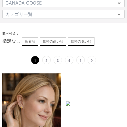
並べ替え：
指定なし
新着順
価格の高い順
価格の低い順
1
2
3
4
5