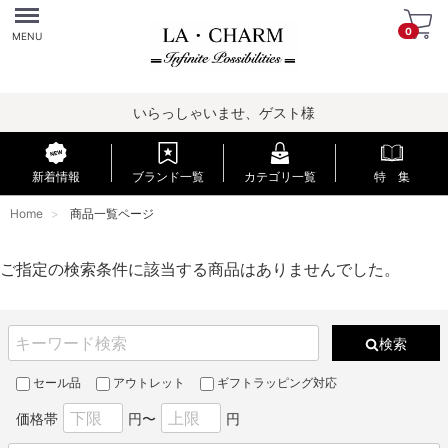
Menu
0
MENU
いらっしゃいませ、ゲスト様
新着情報
ブランド一覧
カテゴリ一覧
特 集
Home
商品一覧ページ
ご指定の検索条件に該当する商品はありませんでした。
検索
セール品
アウトレット
ギフトラッピング対応
価格帯
円〜
円