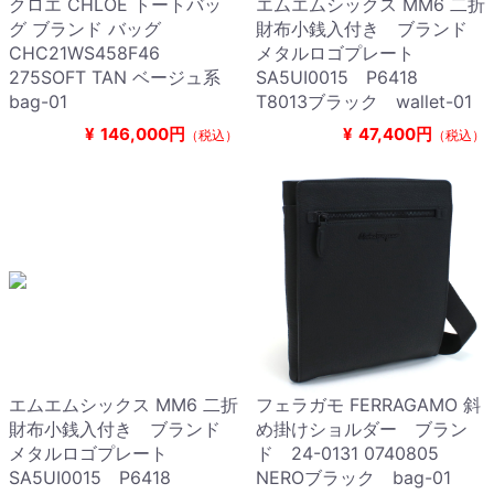
クロエ CHLOE トートバッ
エムエムシックス MM6 二折
グ ブランド バッグ
財布小銭入付き ブランド
CHC21WS458F46
メタルロゴプレート
275SOFT TAN ベージュ系
SA5UI0015 P6418
bag-01
T8013ブラック wallet-01
¥
146,000円
¥
47,400円
（税込）
（税込）
エムエムシックス MM6 二折
フェラガモ FERRAGAMO 斜
財布小銭入付き ブランド
め掛けショルダー ブラン
メタルロゴプレート
ド 24-0131 0740805
SA5UI0015 P6418
NEROブラック bag-01