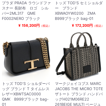
プラダ PRADA ラウンドファ
トッズ TOD'S セミショルダ
スナー 長財布 ロゴ シル
ー ブランド
バー2ML317 QME
XBWAOYW0200 ZMA
F0002NERO ブラック
B999ブラック bag-01
¥
156,200円
¥
172,200円
（税込）
（税込）
トッズ TOD'S ショルダーバ
マークジェイコブス MARC
ッグ ブランド T タイムレス
JACOBS THE MICRO TOTE
レザーXBWTSAC0000
ザトート ブランド ハンドバ
QMK B999ブラック bag-
ッグH021M06RE22
01
261BEIGE MULTI ベージュ