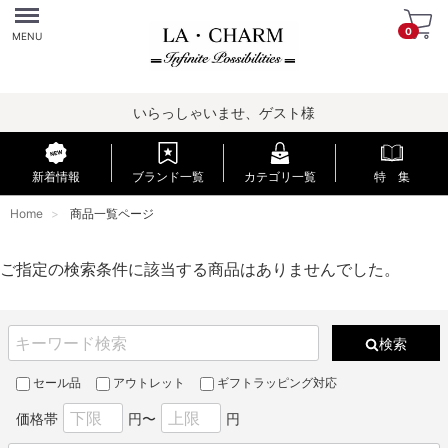
Menu
0
MENU
いらっしゃいませ、ゲスト様
新着情報
ブランド一覧
カテゴリ一覧
特 集
Home
商品一覧ページ
ご指定の検索条件に該当する商品はありませんでした。
検索
セール品
アウトレット
ギフトラッピング対応
価格帯
円〜
円