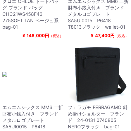
クロエ CHLOE トートバッ
エムエムシックス MM6 二折
グ ブランド バッグ
財布小銭入付き ブランド
CHC21WS458F46
メタルロゴプレート
275SOFT TAN ベージュ系
SA5UI0015 P6418
bag-01
T8013ブラック wallet-01
¥
146,000円
¥
47,400円
（税込）
（税込）
エムエムシックス MM6 二折
フェラガモ FERRAGAMO 斜
財布小銭入付き ブランド
め掛けショルダー ブラン
メタルロゴプレート
ド 24-0131 0740805
SA5UI0015 P6418
NEROブラック bag-01