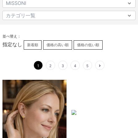
並べ替え：
指定なし
新着順
価格の高い順
価格の低い順
1
2
3
4
5