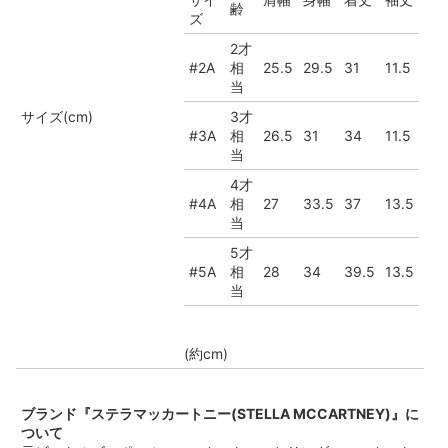
齢
ズ
2才
#2A
相
25.5
29.5
31
11.5
当
サイズ(cm)
3才
#3A
相
26.5
31
34
11.5
当
4才
#4A
相
27
33.5
37
13.5
当
5才
#5A
相
28
34
39.5
13.5
当
(約cm)
ブランド『ステラマッカートニー(STELLA MCCARTNEY)』に
ついて