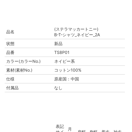
(ステラマッカートニー)
品名
B-T-シャツ_ネイビー_2A
状態
新品
品番
TS8P01
カラー(カラーNo.)
ネイビー系
素材(素材No.)
コットン100%
仕様
原産国：中国
付属品
なし
表記
月
サイ
肩幅
身幅
着丈
袖丈